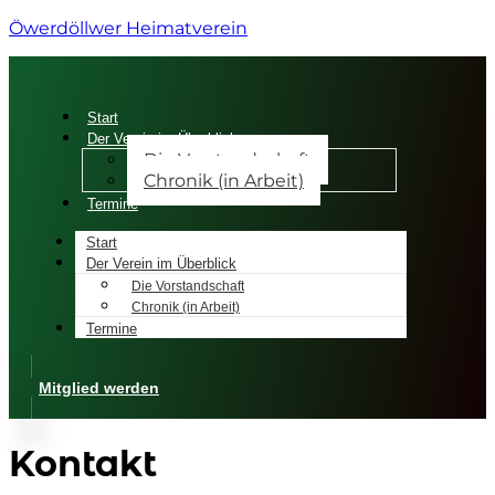
Öwerdöllwer Heimatverein
Start
Der Verein im Überblick
Die Vorstandschaft
Chronik (in Arbeit)
Termine
Start
Der Verein im Überblick
Die Vorstandschaft
Chronik (in Arbeit)
Termine
Mitglied werden
Kontakt